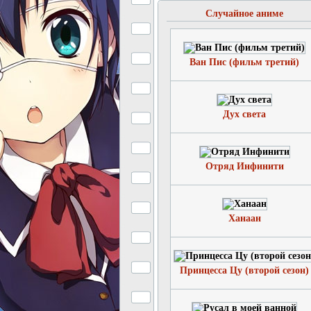
Случайное аниме
Ван Пис (фильм третий)
Дух света
Отряд Инфинити
Ханаан
Принцесса Цу (второй сезон)