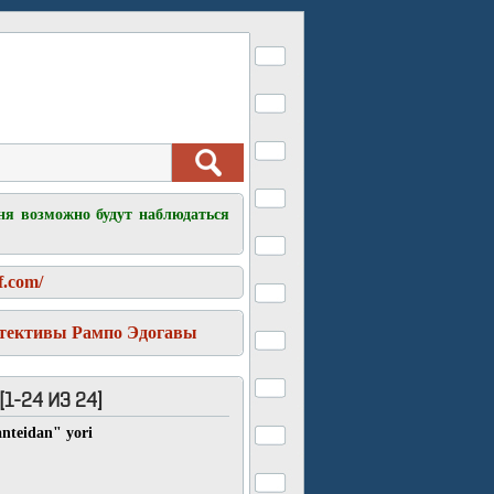
ня возможно будут наблюдаться
f.com/
тективы Рампо Эдогавы
-24 ИЗ 24]
nteidan" yori