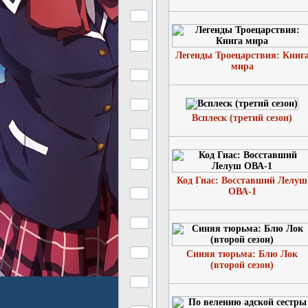
Легенды Троецарствия: Книг
мира
Всплеск (третий сезон)
Код Гиас: Восставший Лелуш
ОВА-1
Синяя тюрьма: Блю Лок
(второй сезон)