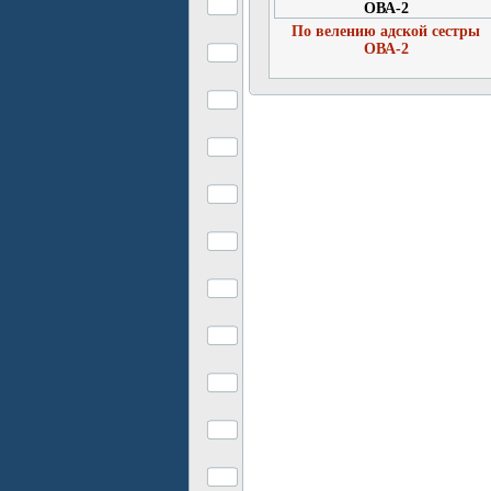
По велению адской сестры
ОВА-2