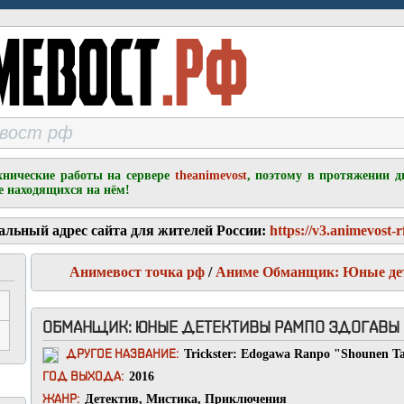
хнические работы на сервере
theanimevost
, поэтому в протяжении д
е находящихся на нём!
альный адрес сайта для жителей России:
https://v3.animevost-r
Анимевост точка рф
/
Аниме Обманщик: Юные де
ОБМАНЩИК: ЮНЫЕ ДЕТЕКТИВЫ РАМПО ЭДОГАВЫ [1
Trickster: Edogawa Ranpo "Shounen Ta
ДРУГОЕ НАЗВАНИЕ:
2016
ГОД ВЫХОДА:
Детектив
,
Мистика
,
Приключения
ЖАНР: