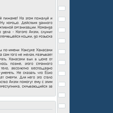
ой пижаме! На этом пожалуй и
. Ну хорошо. Действия данного
тективной организации. Команда
 дела - Когоро Акэти, служит
отерявшейся кошки, до розыска
ды по-имени Кэнсуке Ханасаки
а сам того не желая, разрывает
рать. Ханасаки был в шоке от
лось позже, этого странного
 тело, абсолютно беспощадно
умереть. Не сказать что Ёсио
ет смерти. Для него это стало
нство Акэти помогут ему с этим
 преступника, скрывающийся за