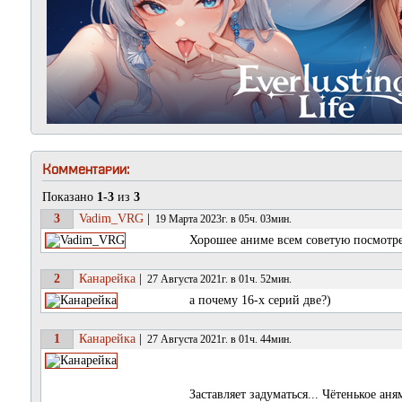
Комментарии:
Показано
1-3
из
3
3
Vadim_VRG
|
19 Марта 2023г. в 05ч. 03мин.
Хорошее аниме всем советую посмотр
2
Канарейка
|
27 Августа 2021г. в 01ч. 52мин.
а почему 16-х серий две?)
1
Канарейка
|
27 Августа 2021г. в 01ч. 44мин.
Заставляет задуматься... Чётенькое аня