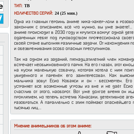
ТВ
ТИП:
24 (25 мин.)
КОЛИЧЕСТВО СЕРИЙ:
Одна из главных героинь аниме хика-хакер-лоли в розов
закончим с описанием, всё что нужно, вы уже знаете!..
аниме происходит в 2030 году и крутится вокруг одной де
одаренных ребят под руководством профессионала своего
своей стране выполняя различные задачи. От нахождения п
и обезвреживания особо опасных преступников.
Так на одном из заданий, пятнадцатилетний член коман
встречает необыкновенного парня. На его глазах, этот юнош
на куски маленькую собачку, которая хотела с ним поиг
увиденного и паренёк его заинтересовал. Как выясни
мальчика зовут Ёсио Кобаяси и он - бессмертен. Его
устраняет все возможные угрозы из вне и не даёт Ёсио 
счастлив от этого, наоборот. Вот уже долгое время он ищ
проклятием, но теперь встретив Ханасаки, детективное аге
разобраться. А параллельно с этим поймают опаснейшего
тысячью лиц...
Мнение анимешников об этом аниме: