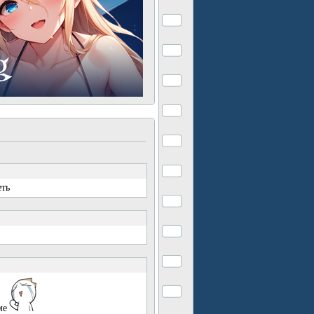
еть
ме