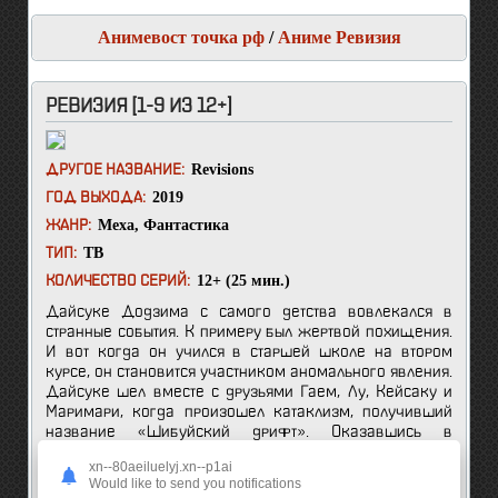
Анимевост точка рф
/
Аниме Ревизия
РЕВИЗИЯ [1-9 ИЗ 12+]
Revisions
ДРУГОЕ НАЗВАНИЕ:
2019
ГОД ВЫХОДА:
Меха
,
Фантастика
ЖАНР:
ТВ
ТИП:
12+ (25 мин.)
КОЛИЧЕСТВО СЕРИЙ:
Дайсуке Додзима с самого детства вовлекался в
странные события. К примеру был жертвой похищения.
И вот когда он учился в старшей школе на втором
курсе, он становится участником аномального явления.
Дайсуке шел вместе с друзьями Гаем, Лу, Кейсаку и
Маримари, когда произошел катаклизм, получивший
название «Шибуйский дрифт». Оказавшись в
эпицентре происходящего, Дайсуке переносится в
xn--80aeiluelyj.xn--p1ai
будущее аж на триста лет вперед. Но он не будет в
Would like to send you notifications
одиночку блуждать по просторам будущего, так как