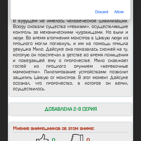
вместе с ним туда отправились и другие люди. Перед
ними распростерлась пустыня, редкие леса и руины.
Discard
Allow
В будущем не имелось человеческой цивилизации.
Всюду сновали существа «ревизии», осуществляющие
контроль за механическими чудовищами. Но были и
люди. Во время вторжения монстров в Шибую люди из
прошлого могли погибнуть, и им на помощь пришла
девушка Мило. Дайсуке она показалась схожей на ту,
которую он повстречал в детстве во время похищения
и поведавшей ему о пророчестве. Мило снабжает
гостей из прошлого оружием «веревочные
марионетки». Пилотирование устройствами позволит
защитить Шибую от монстров. В этот момент Дайсуке
осознал, что пророчество, в которое он верил,
осуществилось.
ДОБАВЛЕНА 2-9 СЕРИЯ
Мнение анимешников об этом аниме: