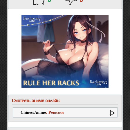
0
0
Смотреть аниме онлайн:
ChineseAnime
: Ревизия