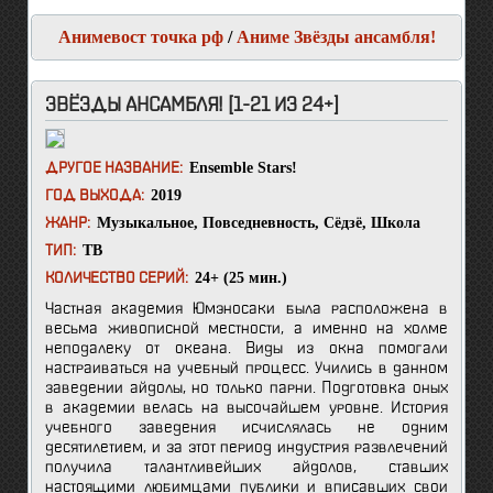
Анимевост точка рф
/
Аниме Звёзды ансамбля!
ЗВЁЗДЫ АНСАМБЛЯ! [1-21 ИЗ 24+]
Ensemble Stars!
ДРУГОЕ НАЗВАНИЕ:
2019
ГОД ВЫХОДА:
Музыкальное
,
Повседневность
,
Сёдзё
,
Школа
ЖАНР:
ТВ
ТИП:
24+ (25 мин.)
КОЛИЧЕСТВО СЕРИЙ:
Частная академия Юмэносаки была расположена в
весьма живописной местности, а именно на холме
неподалеку от океана. Виды из окна помогали
настраиваться на учебный процесс. Учились в данном
заведении айдолы, но только парни. Подготовка оных
в академии велась на высочайшем уровне. История
учебного заведения исчислялась не одним
десятилетием, и за этот период индустрия развлечений
получила талантливейших айдолов, ставших
настоящими любимцами публики и вписавших свои