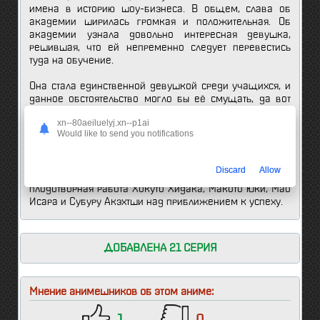
имена в историю шоу-бизнеса. В общем, слава об
академии ширилась громкая и положительная. Об
академии узнала довольно интересная девушка,
решившая, что ей непременно следует перевестись
туда на обучение.
Она стала единственной девушкой среди учащихся, и
данное обстоятельство могло бы её смущать, да вот
курс продюсеров, который она решила освоить, имелся
xn--80aeiluelyj.xn--p1ai
в Юмэносаки. И теперь ей предстоит заняться
Would like to send you notifications
формированием айдолов. Администрация академии
полагает, что знакомство предприимчивой девушки и
парней пройдет без сучка и задоринки и в итоге ими
Discard
Allow
будет достигнут высокий результат. Так начнется
плодотворная работа Хокуто Хидака, Макото Юки, Мао
Исара и Субуру Акэхтши над приближением к успеху.
ДОБАВЛЕНА 21 СЕРИЯ
Мнение анимешников об этом аниме: