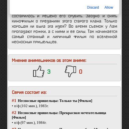
1 (95 мин.)
КОЛИЧЕСТВО СЕРИЙ:
Discard
Allow
Старое дерево Таро-сакура, хранитель рода Мэндо,
состарилось и решено его срубить. Заодно и снять
кинофильм о преданиях этого старого клана. Только
хорошая ли была эта идея? Во время съемок у Лам
пропадают рожки, а с ними и ее силы. Так начинается
самый странный и лиричный фильм по вселенной
несносных пришельцев.
Мнение анимешников об этом аниме:
3
0
Серия состоит из:
#1
Несносные пришельцы: Только ты [Фильм]
• п/ф (102 мин.), 1983г.
#2
Несносные пришельцы: Прекрасная мечтательница
[Фильм]
• п/ф (97 мин.), 1984г.