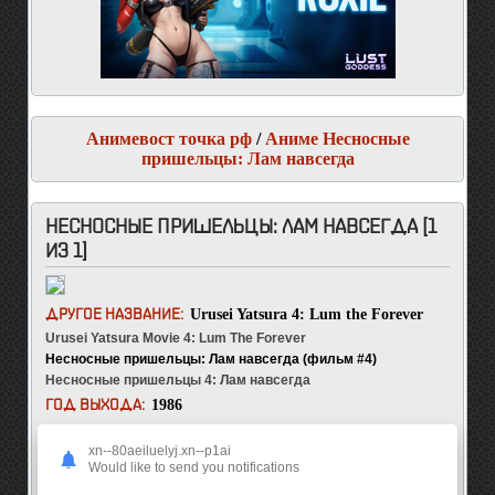
Анимевост точка рф
/
Аниме Несносные
пришельцы: Лам навсегда
НЕСНОСНЫЕ ПРИШЕЛЬЦЫ: ЛАМ НАВСЕГДА [1
ИЗ 1]
Urusei Yatsura 4: Lum the Forever
ДРУГОЕ НАЗВАНИЕ:
Urusei Yatsura Movie 4: Lum The Forever
Несносные пришельцы: Лам навсегда (фильм #4)
Несносные пришельцы 4: Лам навсегда
1986
ГОД ВЫХОДА:
Драма
,
Комедия
,
Приключения
,
Романтика
,
ЖАНР:
Сёнэн
,
Фантастика
,
Экшен
xn--80aeiluelyj.xn--p1ai
Would like to send you notifications
Полнометражный фильм
ТИП: