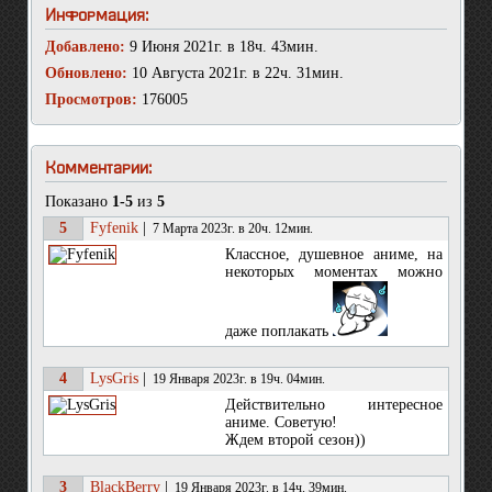
Информация:
Добавлено:
9 Июня 2021г. в 18ч. 43мин.
Обновлено:
10 Августа 2021г. в 22ч. 31мин.
Просмотров:
176005
Комментарии:
Показано
1-5
из
5
5
Fyfenik
|
7 Марта 2023г. в 20ч. 12мин.
Классное, душевное аниме, на
некоторых моментах можно
даже поплакать
4
LysGris
|
19 Января 2023г. в 19ч. 04мин.
Действительно интересное
аниме. Советую!
Ждем второй сезон))
3
BlackBerry
|
19 Января 2023г. в 14ч. 39мин.