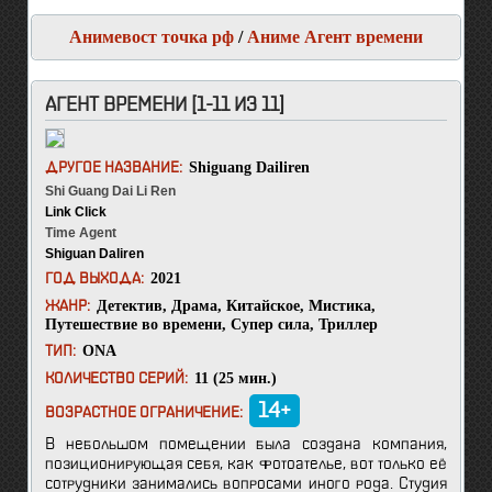
Анимевост точка рф
/
Аниме Агент времени
АГЕНТ ВРЕМЕНИ [1-11 ИЗ 11]
Shiguang Dailiren
ДРУГОЕ НАЗВАНИЕ:
Shi Guang Dai Li Ren
Link Click
Time Agent
Shiguan Daliren
2021
ГОД ВЫХОДА:
Детектив
,
Драма
,
Китайское
,
Мистика
,
ЖАНР:
Путешествие во времени
,
Супер сила
,
Триллер
ONA
ТИП:
11 (25 мин.)
КОЛИЧЕСТВО СЕРИЙ:
14+
ВОЗРАСТНОЕ ОГРАНИЧЕНИЕ:
В небольшом помещении была создана компания,
позиционирующая себя, как фотоателье, вот только её
сотрудники занимались вопросами иного рода. Студия