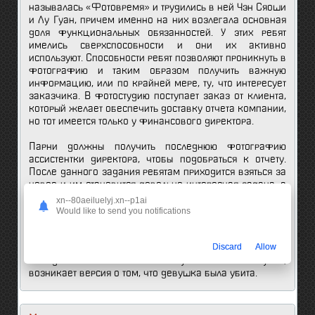
называлась «Фотовремя» и трудились в ней Чэн Сяоши
и Лу Гуан, причем именно на них возлегала основная
доля функциональных обязанностей. У этих ребят
имелись сверхспособности и они их активно
используют. Способности ребят позволяют проникнуть в
фотографию и таким образом получить важную
информацию, или по крайней мере, ту, что интересует
заказчика. В фотостудию поступает заказ от клиента,
который желает обеспечить доставку отчета компании,
но тот имеется только у финансового директора.
Парни должны получить последнюю фотографию
ассистентки директора, чтобы подобраться к отчету.
После данного задания ребятам приходится взяться за
новое и им становится довольно интересная задача, а
именно поиск рецепта особенной приправы и для
xn--80aeiluelyj.xn--p1ai
этого также само будет использована фотография. Не
Would like to send you notifications
всегда задания парням будут доставаться столь
мирные, однажды придется взяться за заказ,
Discard
Allow
сопряженный с расследованием самоубийства одной
молодой особы. Согласно полученных новых улик,
возникает версия о том, что девушка была убита.