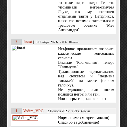
то тоже нафиг надо. Те, кто
упоминали негра-самурая
Ясуке, так ему посвящен
отдельный тайтл у Нетфликса,
плюс его потомок засветился в
трэшовом боевике "Меч
Александра".
2
Jinrai
|
3 Ноября 2023г. в 03ч. 04мин.
Нетфликс продолжает позорить
классические консольные
сериалы.
Вначале "Кастлвания", теперь
"Онимуша".
Традиционные издевательство
над сюжетом и "подмена
типажей" на месте (ставим
галочку).
Не удивлюсь, если потом
появятся негры или геи.
Или негры-геи, как вариант.
1
Vadim_VRG
|
2 Ноября 2023г. в 21ч. 47мин.
Норм аниме смотреть можно)
Спасибо за добавление)