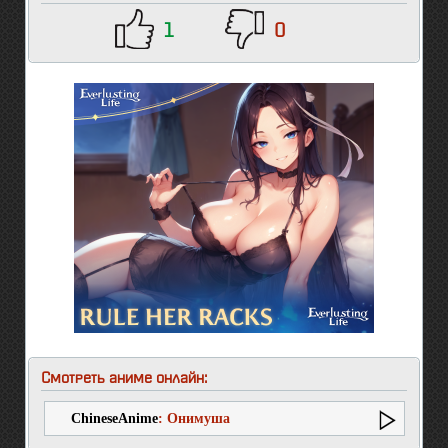
1
0
Смотреть аниме онлайн:
ChineseAnime
: Онимуша