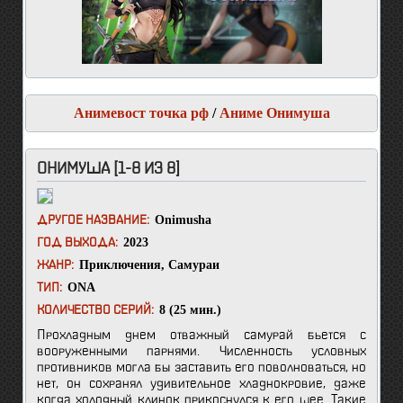
Анимевост точка рф
/
Аниме Онимуша
ОНИМУША [1-8 ИЗ 8]
Onimusha
ДРУГОЕ НАЗВАНИЕ:
2023
ГОД ВЫХОДА:
Приключения
,
Самураи
ЖАНР:
ONA
ТИП:
8 (25 мин.)
КОЛИЧЕСТВО СЕРИЙ:
Прохладным днем отважный самурай бьется с
вооруженными парнями. Численность условных
противников могла бы заставить его поволноваться, но
нет, он сохранял удивительное хладнокровие, даже
когда холодный клинок прикоснулся к его шее. Такие