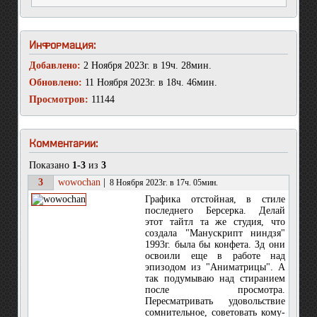
Информация:
Добавлено:
2 Ноября 2023г. в 19ч. 28мин.
Обновлено:
11 Ноября 2023г. в 18ч. 46мин.
Просмотров:
11144
Комментарии:
Показано
1-3
из
3
3
wowochan
|
8 Ноября 2023г. в 17ч. 05мин.
Графика отстойная, в стиле
последнего Берсерка. Делай
этот тайтл та же студия, что
создала "Манускрипт ниндзя"
1993г. была бы конфета. Зд они
освоили еще в работе над
эпизодом из "Аниматрицы". А
так подумываю над стиранием
после просмотра.
Пересматривать удовольствие
сомнительное, советовать кому-