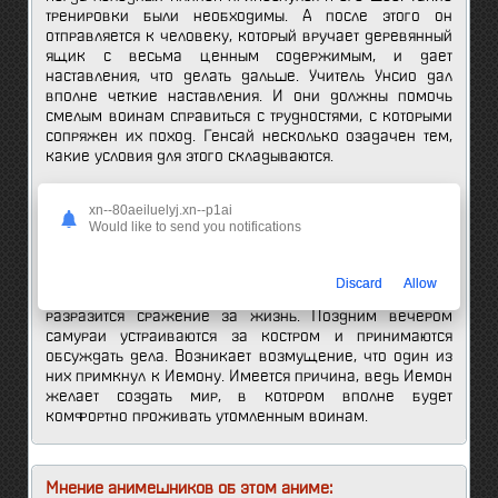
тренировки были необходимы. А после этого он
отправляется к человеку, который вручает деревянный
ящик с весьма ценным содержимым, и дает
наставления, что делать дальше. Учитель Унсио дал
вполне четкие наставления. И они должны помочь
смелым воинам справиться с трудностями, с которыми
сопряжен их поход. Генсай несколько озадачен тем,
какие условия для этого складываются.
Кое-кто из числа участников похода считает, что брать
xn--80aeiluelyj.xn--p1ai
монаха с собой было неразумной идеей. Воины
Would like to send you notifications
направляются в деревню клана, расположенную в
горах. Вот только ведя людей к пункту назначения,
Мацуки не представлял в полной мере, что с ними
Discard
Allow
произойдет. Но уж точно становится понятно, что
разразится сражение за жизнь. Поздним вечером
самураи устраиваются за костром и принимаются
обсуждать дела. Возникает возмущение, что один из
них примкнул к Иемону. Имеется причина, ведь Иемон
желает создать мир, в котором вполне будет
комфортно проживать утомленным воинам.
Мнение анимешников об этом аниме: