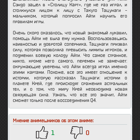
Сэндо зашел в «Столицу Карт», где не раз играл, и
столкнулся лицом к лицу с Такуто Тацунаги –
мальчиком, который попросил Айти научить его
правилам игры.
Очень скоро оказалось, что новый знакомый лукавил,
помощь Айти не была ему нужна. Воспользовавшись
наивностью и добротой соперника, Тацунаги призвал
силу, которая позволяла превысить лимиты игроков, и
подменил боевую колоду Айти. Что самое странное,
никто, кроме него самого, перемен не замечает:
окружающие уверены, что Айти всегда играл именно
этими картами. Похоже, все это имеет отношение к
истории, которую рассказал Тацунаги: истории о
планете Крей, где происходят сражения астральных
тел, и о том, что миру Крей необходима новая
связующая сила. Узнать, что все это значит, Айти
сможет только после воссоединения Q4.
Мнение анимешников об этом аниме:
1
0