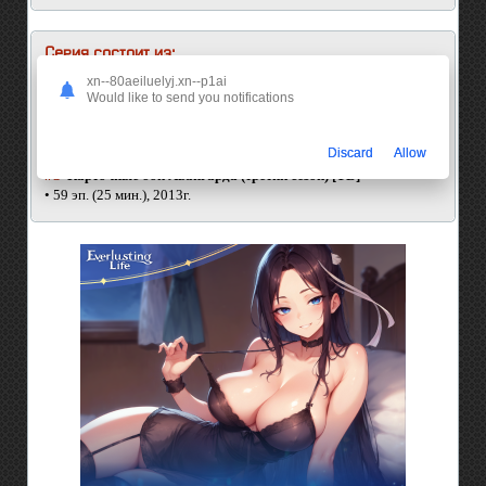
Серия состоит из:
xn--80aeiluelyj.xn--p1ai
#1
Карточные бои Авангарда [ТВ]
Would like to send you notifications
• 65 эп. (25 мин.), 2011г.
#2
Карточные бои Авангарда (второй сезон) [ТВ]
• 39 эп. (25 мин.), 2012г.
Discard
Allow
#3
Карточные бои Авангарда (третий сезон) [ТВ]
• 59 эп. (25 мин.), 2013г.