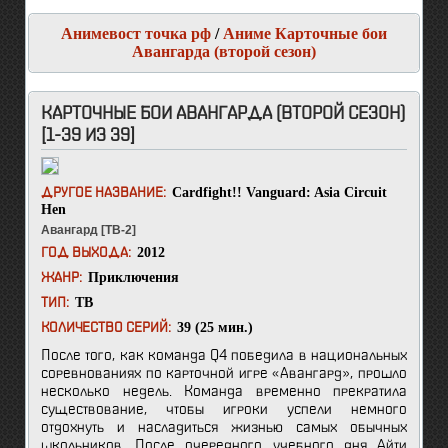
Анимевост точка рф
/
Аниме Карточные бои
Авангарда (второй сезон)
КАРТОЧНЫЕ БОИ АВАНГАРДА (ВТОРОЙ СЕЗОН)
[1-39 ИЗ 39]
Cardfight!! Vanguard: Asia Circuit
ДРУГОЕ НАЗВАНИЕ:
Hen
Авангард [ТВ-2]
2012
ГОД ВЫХОДА:
Приключения
ЖАНР:
ТВ
ТИП:
39 (25 мин.)
КОЛИЧЕСТВО СЕРИЙ:
После того, как команда Q4 победила в национальных
соревнованиях по карточной игре «Авангард», прошло
несколько недель. Команда временно прекратила
существование, чтобы игроки успели немного
отдохнуть и насладиться жизнью самых обычных
школьников. После очередного учебного дня Айти