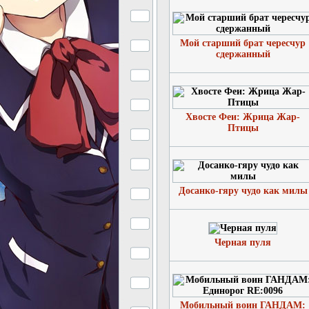
Мой старший брат чересчур
сдержанный
Хвосте Феи: Жрица Жар-
Птицы
Досанко-гяру чудо как милы
Черная пуля
Мобильный воин ГАНДАМ: