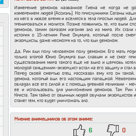
Измерение демонов названное Гиена не когда не до
измерением людей (Ассиэль). Но прислужники Сатаны нашл
из него в любое время и вселятся в тела простых людей. Дл
тренироваться и молится. Позже появились те, кто были с
демонов, таким образом изгоняя зло из мира. Их стали
история о 15-летним Рине Окумура, который после смер
экзорцисты, даже несмотря на то, что был демоном.
Да, Рин был полу человеком полу демоном. Его мать род
только второй Юкио Окумура был слабым и не смог прин
существования мира такого еще не было и церковь хотела
молодой священник-экзорцист встал на его защиту и стал 
Перед своей смертью отец рассказал ему кто он такой,
демона, который был его настоящим папашкой. Невероятн
обладал все его силой и с помощь древней реликвии - м
ее и использовать для уничтожения демонов. Так Рин 
Криста. Там тайно от обычных людей обучали экзорцистов и
станет тем, кто будет уничтожать зло.
Мнение анимешников об этом аниме:
6
0