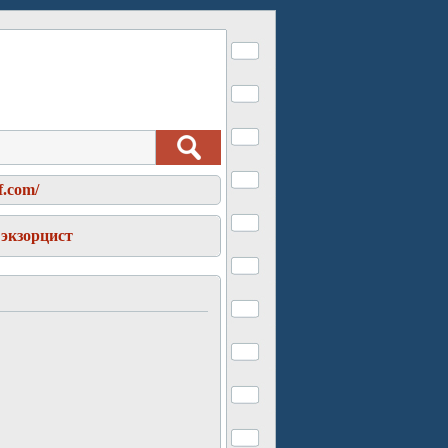
f.com/
экзорцист