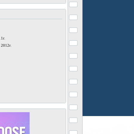
11г.
, 2012г.