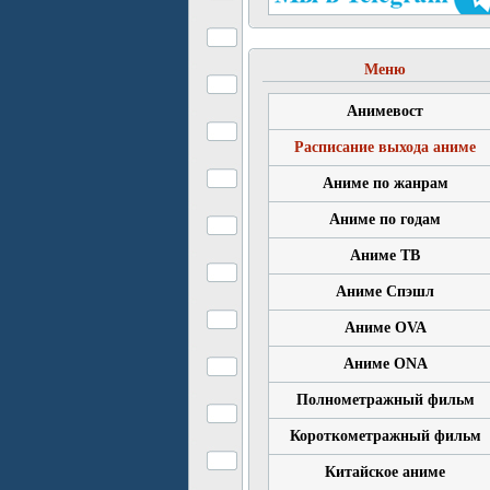
Меню
Анимевост
Расписание выхода аниме
Аниме по жанрам
Аниме по годам
Аниме ТВ
Аниме Спэшл
Аниме OVA
Аниме ONA
Полнометражный фильм
Короткометражный фильм
Китайское аниме