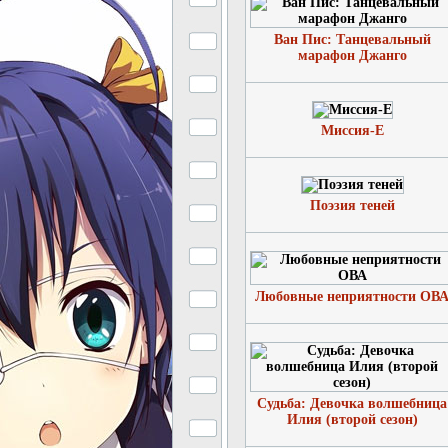
Ван Пис: Танцевальный
марафон Джанго
Миссия-Е
Поэзия теней
Любовные неприятности ОВ
Судьба: Девочка волшебница
Илия (второй сезон)