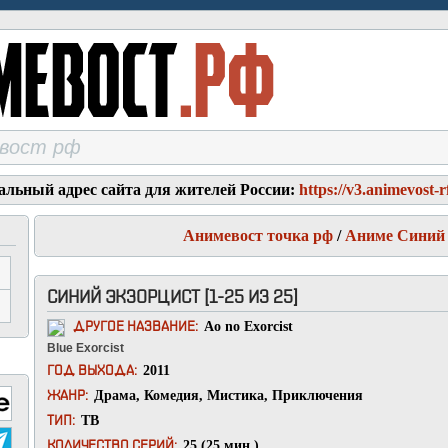
альный адрес сайта для жителей России:
https://v3.animevost-r
Анимевост точка рф
/
Аниме Синий 
СИНИЙ ЭКЗОРЦИСТ [1-25 ИЗ 25]
Ao no Exorcist
ДРУГОЕ НАЗВАНИЕ:
Blue Exorcist
2011
ГОД ВЫХОДА:
Драма
,
Комедия
,
Мистика
,
Приключения
ЖАНР:
ТВ
ТИП:
25 (25 мин.)
КОЛИЧЕСТВО СЕРИЙ: