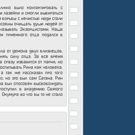
лжно было контактировать с
и лазейки и смогли выбираться
я борьбы с нечистью люди стали
пособны очищать души людей от
 называть Экзорцистами. Наша
ти приемного отца подался в
ила от демона двух близнецов,
ять силу отца. За все время
 сразу избавится от парня, но
воспитывать Рина как человека.
 а так же рассказал про того
о, но это был сам Сатана. Рин
еча был способен высвобождать
поступил в академию Святого
 Окумура во что бы то не стало