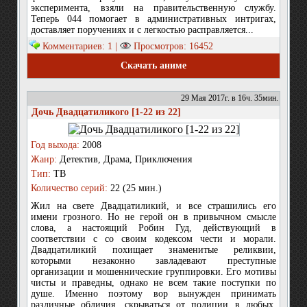
эксперимента, взяли на правительственную службу.
Теперь 044 помогает в административных интригах,
доставляет поручениях и с легкостью расправляется...
Комментариев: 1 |
Просмотров: 16452
Скачать аниме
29 Мая 2017г. в 16ч. 35мин.
Дочь Двадцатиликого [1-22 из 22]
Год выхода:
2008
Жанр:
Детектив, Драма, Приключения
Тип:
ТВ
Количество серий:
22 (25 мин.)
Жил на свете Двадцатиликий, и все страшились его
имени грозного. Но не герой он в привычном смысле
слова, а настоящий Робин Гуд, действующий в
соответствии с со своим кодексом чести и морали.
Двадцатиликий похищает знаменитые реликвии,
которыми незаконно завладевают преступные
организации и мошеннические группировки. Его мотивы
чисты и праведны, однако не всем такие поступки по
душе. Именно поэтому вор вынужден принимать
различные обличия, скрываться от полиции в любых,