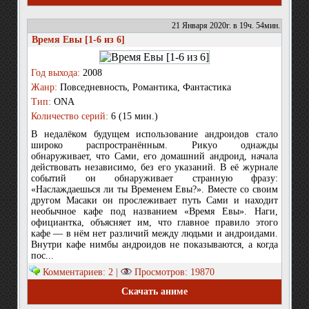
21 Января 2020г. в 19ч. 54мин.
Время Евы [1-6 из 6]
Год выхода:
2008
Жанр:
Повседневность, Романтика, Фантастика
Тип:
ONA
Количество серий:
6 (15 мин.)
В недалёком будущем использование андроидов стало
широко распространённым. Рикуо однажды
обнаруживает, что Сами, его домашний андроид, начала
действовать независимо, без его указаний. В её журнале
событий он обнаруживает странную фразу:
«Наслаждаешься ли ты Временем Евы?». Вместе со своим
другом Масаки он прослеживает путь Сами и находит
необычное кафе под названием «Время Евы». Наги,
официантка, объясняет им, что главное правило этого
кафе — в нём нет различий между людьми и андроидами.
Внутри кафе нимбы андроидов не показываются, а когда
пос...
Комментариев: 2 |
Просмотров: 19870
Скачать аниме