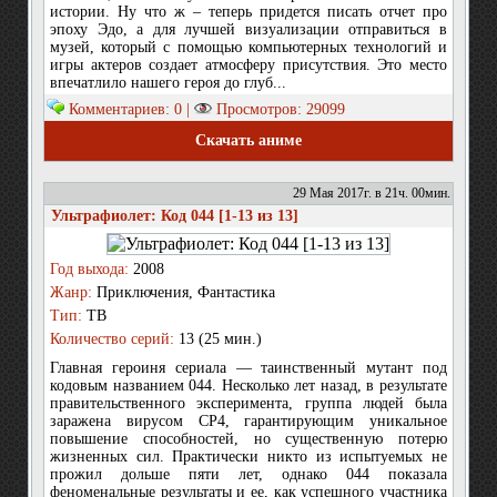
истории. Ну что ж – теперь придется писать отчет про
эпоху Эдо, а для лучшей визуализации отправиться в
музей, который с помощью компьютерных технологий и
игры актеров создает атмосферу присутствия. Это место
впечатлило нашего героя до глуб...
Комментариев: 0 |
Просмотров: 29099
Скачать аниме
29 Мая 2017г. в 21ч. 00мин.
Ультрафиолет: Код 044 [1-13 из 13]
Год выхода:
2008
Жанр:
Приключения, Фантастика
Тип:
ТВ
Количество серий:
13 (25 мин.)
Главная героиня сериала — таинственный мутант под
кодовым названием 044. Несколько лет назад, в результате
правительственного эксперимента, группа людей была
заражена вирусом СР4, гарантирующим уникальное
повышение способностей, но существенную потерю
жизненных сил. Практически никто из испытуемых не
прожил дольше пяти лет, однако 044 показала
феноменальные результаты и ее, как успешного участника