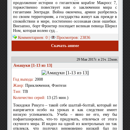
продолжение истории о гигантском корабле Макросс 7,
торжественно повествует нам о заключении мира с
гигантами Зентради. Война окончена, армии разбрелись
по своим территориям, а государства живут как прежде в
спокойствии и мире, постепенно осознавая свои ошибки.
Внезапно, борт Фронтир посещает великая певица Шерил
Ном, которая волею суд...
Комментариев: 0 |
Просмотров: 23836
Скачать аниме
29 Мая 2017г. в 21ч. 22мин.
Амацуки [1-13 из 13]
Год выхода:
2008
Жанр:
Приключения, Фэнтези
Тип:
ТВ
Количество серий:
13 (25 мин.)
Токидоки Рикуго – такой себе шалтай-болтай, который не
напрягается особо на уроках и как следствие имеет
низкую успеваемость. Учеба – явно не его, ему бы
пофантазировать, что-то придумать, отвлечься от этого
скучного мира. И видно на одной из контрольных он так
отвлекся, что получил неимоверно низкий бал по