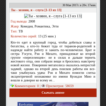
30 Мая 2017г. в 20ч. 17мин.
Ты - хозяин, я - слуга [1-13 из 13]
Год выхода:
2008
Жанр:
Комедия, Романтика, Этти
Тип:
ТВ
Количество серий:
13 (25 мин.)
Кто-то едет в крупный город, чтобы добиться славы и
богатства, а кто-то бежит туда от тиранов-родителей в
надежде найти работу и зажить по-человечески. Брат и
сестра Уэсуги, Рэн и Михато, принадлежат ко второй
группе «переселенцев»: не в силах и дальше терпеть
жестокого отца, они собрали вещи и бросились навстречу
новой жизни. Покорение мегаполиса оказалось непростой
задачей, однако на второй день поисков работы им все-
таки улыбнулась удача: Рэн и Михато помогли слегка
эксцентричной незнакомке по имени Куондзи Мию и
вошли в доверие ко всему ее...
Комментариев: 0 |
Просмотров: 58659
Скачать аниме