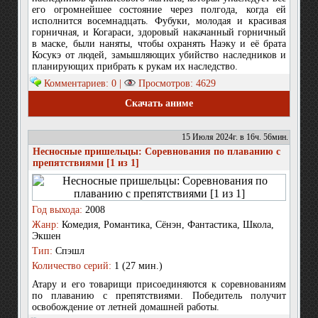
его огромнейшее состояние через полгода, когда ей
исполнится восемнадцать. Фубуки, молодая и красивая
горничная, и Когараси, здоровый накачанный горничный
в маске, были наняты, чтобы охранять Наэку и её брата
Косукэ от людей, замышляющих убийство наследников и
планирующих прибрать к рукам их наследство.
Комментариев: 0 |
Просмотров: 4629
Скачать аниме
15 Июля 2024г. в 16ч. 56мин.
Несносные пришельцы: Соревнования по плаванию с
препятствиями [1 из 1]
Год выхода:
2008
Жанр:
Комедия, Романтика, Сёнэн, Фантастика, Школа,
Экшен
Тип:
Спэшл
Количество серий:
1 (27 мин.)
Атару и его товарищи присоединяются к соревнованиям
по плаванию с препятствиями. Победитель получит
освобождение от летней домашней работы.