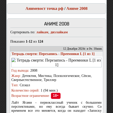
Анимевост точка рф
/
Аниме 2008
АНИМЕ 2008
Сортировать по:
лайкам
,
дизлайкам
Показано
1-12
из
124
12 Декабря 2024г. в 0ч. 16мин.
Тетрадь смерти: Перезапись - Преемники L [1 из 1]
Год выхода:
2008
Жанр:
Детектив, Мистика, Психологическое, Сёнэн,
Сверхъестественное, Триллер
Тип:
Спэшл
Количество серий:
1 (94 мин.)
Возрастное ограничение:
18+
Лайт Ягами - первоклассный ученик с большими
перспективами, но ему всегда бывает скучно. Со
временем все это меняется, когда он находит «Записку