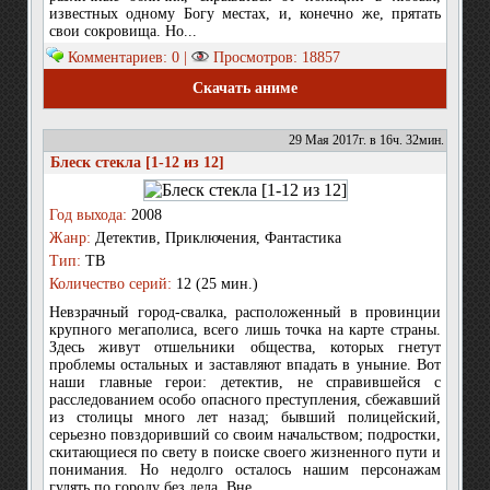
известных одному Богу местах, и, конечно же, прятать
свои сокровища. Но...
Комментариев: 0 |
Просмотров: 18857
Скачать аниме
29 Мая 2017г. в 16ч. 32мин.
Блеск стекла [1-12 из 12]
Год выхода:
2008
Жанр:
Детектив, Приключения, Фантастика
Тип:
ТВ
Количество серий:
12 (25 мин.)
Невзрачный город-свалка, расположенный в провинции
крупного мегаполиса, всего лишь точка на карте страны.
Здесь живут отшельники общества, которых гнетут
проблемы остальных и заставляют впадать в уныние. Вот
наши главные герои: детектив, не справившейся с
расследованием особо опасного преступления, сбежавший
из столицы много лет назад; бывший полицейский,
серьезно повздоривший со своим начальством; подростки,
скитающиеся по свету в поиске своего жизненного пути и
понимания. Но недолго осталось нашим персонажам
гулять по городу без дела. Вне...