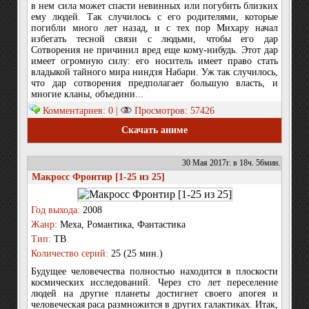
в нем сила может спасти невинных или погубить близких
ему людей. Так случилось с его родителями, которые
погибли много лет назад, и с тех пор Михару начал
избегать тесной связи с людьми, чтобы его дар
Сотворения не причинил вред еще кому-нибудь. Этот дар
имеет огромную силу: его носитель имеет право стать
владыкой тайного мира ниндзя Набари. Уж так случилось,
что дар сотворения предполагает большую власть, и
многие кланы, объедини...
Комментариев: 0 |
Просмотров: 57426
Скачать аниме
30 Мая 2017г. в 18ч. 56мин.
Макросс Фронтир [1-25 из 25]
Год выхода:
2008
Жанр:
Меха, Романтика, Фантастика
Тип:
ТВ
Количество серий:
25 (25 мин.)
Будущее человечества полностью находится в плоскости
космических исследований. Через сто лет переселение
людей на другие планеты достигнет своего апогея и
человеческая раса размножится в других галактиках. Итак,