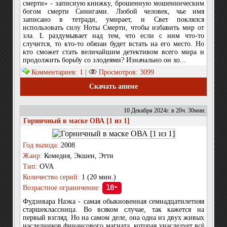
смерти» - записную книжку, брошенную мошенническим
богом смерти Синигами. Любой человек, чье имя
записано в тетради, умирает, и Свет поклялся
использовать силу Ноты Смерти, чтобы избавить мир от
зла. L раздумывает над тем, что если с ним что-то
случится, то кто-то обязан будет встать на его место. Но
кто сможет стать величайшим детективом всего мира и
продолжить борьбу со злодеями? Изначально он хо...
Комментариев: 1 |
Просмотров: 3099
Скачать аниме
10 Декабря 2024г. в 20ч. 30мин.
Горничный в маске ОВА [1 из 1]
Год выхода:
2008
Жанр:
Комедия, Экшен, Этти
Тип:
OVA
Количество серий:
1 (20 мин.)
Возрастное ограничение:
18+
Фудзивара Наэка - самая обыкновенная семнадцатилетняя
старшеклассница. Во всяком случае, так кажется на
первый взгляд. Но на самом деле, она одна из двух живых
наследников финансового магната, которая унаследует всё