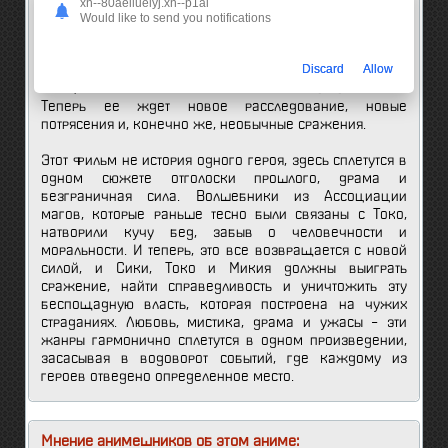
xn--80aeiluelyj.xn--p1ai
Но она никак не ожидала, что после этого, она ступит
Would like to send you notifications
на тропу новых приключений и мистических событий.
Сам парень – совершенно одинок, у него нет никого и
Discard
Allow
ничего (родители убиты), и интуиция подсказывает
Сики, что кто-то с огромной силой стоит за этим всем.
Теперь ее ждет новое расследование, новые
потрясения и, конечно же, необычные сражения.
Этот фильм не история одного героя, здесь сплетутся в
одном сюжете отголоски прошлого, драма и
безграничная сила. Волшебники из Ассоциации
магов, которые раньше тесно были связаны с Токо,
натворили кучу бед, забыв о человечности и
моральности. И теперь, это все возвращается с новой
силой, и Сики, Токо и Микия должны выиграть
сражение, найти справедливость и уничтожить эту
беспощадную власть, которая построена на чужих
страданиях. Любовь, мистика, драма и ужасы – эти
жанры гармонично сплетутся в одном произведении,
засасывая в водоворот событий, где каждому из
героев отведено определенное место.
Мнение анимешников об этом аниме: