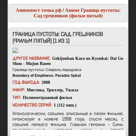
Анимевост точка рф
/
Аниме Граница пустоты:
Сад грешников (фильм пятый)
ГРАНИЦА ПУСТОТЫ: САД ГРЕШНИКОВ
(ФИЛЬМ ПЯТЫЙ) [1 ИЗ 1]
Gekijouban Kara no Kyoukai: Dai Go
ДРУГОЕ НАЗВАНИЕ:
Shou - Mujun Rasen
Граница пустоты: Спираль парадокса
Boundary of Emptiness: Paradox Spiral
2008
ГОД ВЫХОДА:
Мистика
,
Триллер
,
Ужасы
ЖАНР:
Полнометражный фильм
ТИП:
1 (112 мин.)
КОЛИЧЕСТВО СЕРИЙ:
Хронологически, события, описанные в пятом фильме,
происходят в ноябре 1998 года, спустя месяц с
событий первого фильма. Главная героиня – Сики,
обладательница жесткого нрава и острой
необходимости гулять в одиночку, спасла Томоэ Эндзё.