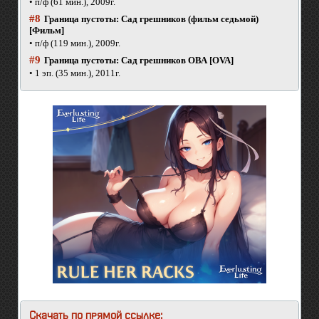
• п/ф (61 мин.), 2009г.
#8
Граница пустоты: Сад грешников (фильм седьмой)
[Фильм]
• п/ф (119 мин.), 2009г.
#9
Граница пустоты: Сад грешников ОВА [OVA]
• 1 эп. (35 мин.), 2011г.
Скачать по прямой ссылке: